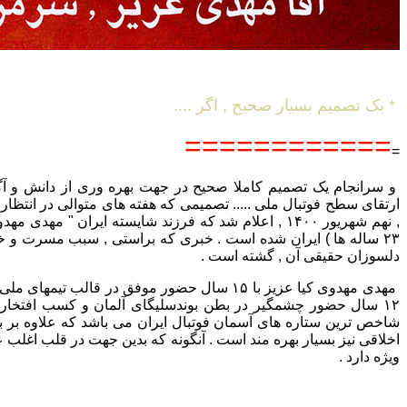
* یک تصمیم بسیار صحیح , اگر ....
============
=
و سرانجام یک تصمیم کاملا صحیح در جهت بهره وری از دانش و آگا
ارتقای سطح فوتبال ملی ..... تصمیمی که هفته های متوالی در انتظار
, نهم شهریور ۱۴۰۰ , اعلام شد که فرزند شایسته ایران " مهد
۲۳ ساله ها ) ایران شده است . خبری که براستی , سبب مسرت و خ
دلسوزان حقیقی آن , گشته است .
مهدی مهدوی کیا عزیز با ۱۵ سال حضور موفق در قالب تیم
۱۲ سال حضور چشمگیر در بطن بوندسلیگای آلمان و کسب افتخارا
شاخص ترین ستاره های آسمان فوتبال ایران می باشد که علاوه بر بار
اخلاقی نیز بسیار بهره مند است . آنگونه که بدین جهت در قلب اغلب ع
ویژه دارد .