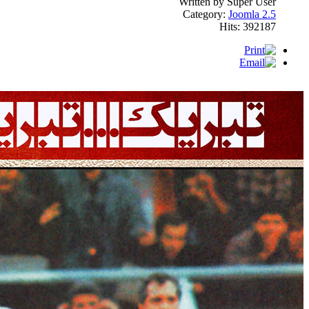
Written by Super User
Category:
Joomla 2.5
Hits: 392187