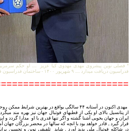
* فصلی نوین پیشروی مهدی مهدوی کیا عزیز .... او حکم سرمربی
فدراسیون دریافت میدارد .... ۹ شهریور ۱۴۰۰ - ساختمان فدراسیون فوتبال ایران
=======================
مهدی اکنون در آستانه ۴۴ سالگی بواقع در بهترین شرایط
از پتانسیل بالای او یکی از قطبهای فوتبال جهان نیز بهره مند میگردد 
ایران و جهان بخوبی آشنا گشته و اگر تنها قدری با او مدارا گردد و ا
قرار گیرد , قادر خواهد بود با انچه که سالها در محضر بزرگان جها
در شاکله فوتبال ملی پدید آورد . شاید تلفیقی نوین و تحسین بران