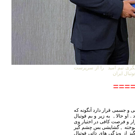
گری تیم امید را از سرپرست
====
 ممکن روحی و جسمی قرار دارد آنگونه که
. او حالا , به زیر و بم فوتبال
بزار و فرصت کافی در اختیار وی
ن آموخته , گشایشی بس چشم گیر
گیز از ویژگی های ذاتی فوتبال