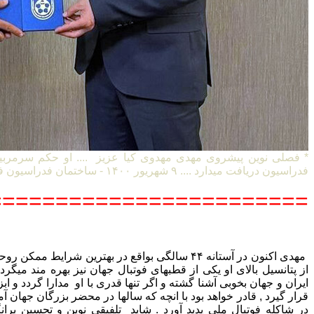
* فصلی نوین پیشروی مهدی مهدوی کیا عزیز .... او حکم سرمربی
فدراسیون دریافت میدارد .... ۹ شهریور ۱۴۰۰ - ساختمان فدراسیون فوتبال ایران
=======================
مهدی اکنون در آستانه ۴۴ سالگی بواقع در بهترین شرایط
از پتانسیل بالای او یکی از قطبهای فوتبال جهان نیز بهره مند میگردد 
ایران و جهان بخوبی آشنا گشته و اگر تنها قدری با او مدارا گردد و ا
قرار گیرد , قادر خواهد بود با انچه که سالها در محضر بزرگان جها
در شاکله فوتبال ملی پدید آورد . شاید تلفیقی نوین و تحسین بران