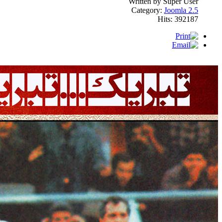
Written by Super User
Category:
Joomla 2.5
Hits: 392187