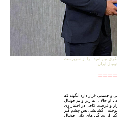
گری تیم امید را از سرپرست
====
 ممکن روحی و جسمی قرار دارد آنگونه که
. او حالا , به زیر و بم فوتبال
بزار و فرصت کافی در اختیار وی
ن آموخته , گشایشی بس چشم گیر
گیز از ویژگی های ذاتی فوتبال