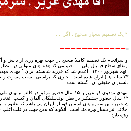
* یک تصمیم بسیار صحیح , اگر ....
============
=
و سرانجام یک تصمیم کاملا صحیح در جهت بهره وری از دانش و آگا
ارتقای سطح فوتبال ملی ..... تصمیمی که هفته های متوالی در انتظار
, نهم شهریور ۱۴۰۰ , اعلام شد که فرزند شایسته ایران " مهد
۲۳ ساله ها ) ایران شده است . خبری که براستی , سبب مسرت و خ
دلسوزان حقیقی آن , گشته است .
مهدی مهدوی کیا عزیز با ۱۵ سال حضور موفق در قالب تیم
۱۲ سال حضور چشمگیر در بطن بوندسلیگای آلمان و کسب افتخارا
شاخص ترین ستاره های آسمان فوتبال ایران می باشد که علاوه بر بار
اخلاقی نیز بسیار بهره مند است . آنگونه که بدین جهت در قلب اغلب ع
ویژه دارد .