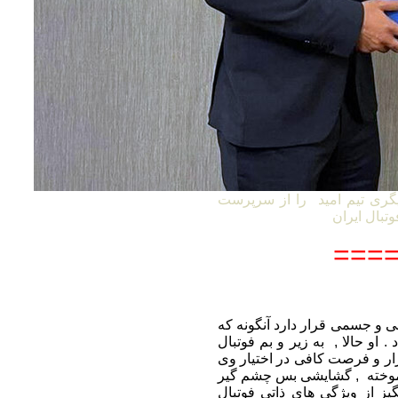
گری تیم امید را از سرپرست
====
 ممکن روحی و جسمی قرار دارد آنگونه که
. او حالا , به زیر و بم فوتبال
بزار و فرصت کافی در اختیار وی
ن آموخته , گشایشی بس چشم گیر
گیز از ویژگی های ذاتی فوتبال