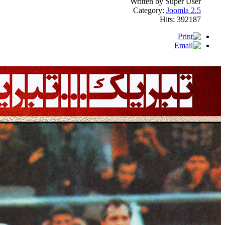
Written by Super User
Category:
Joomla 2.5
Hits: 392187