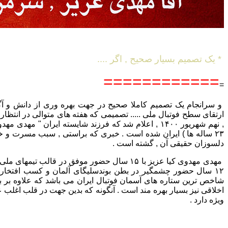
* یک تصمیم بسیار صحیح , اگر ....
============
=
و سرانجام یک تصمیم کاملا صحیح در جهت بهره وری از دانش و آگا
ارتقای سطح فوتبال ملی ..... تصمیمی که هفته های متوالی در انتظار
, نهم شهریور ۱۴۰۰ , اعلام شد که فرزند شایسته ایران " مهد
۲۳ ساله ها ) ایران شده است . خبری که براستی , سبب مسرت و خ
دلسوزان حقیقی آن , گشته است .
مهدی مهدوی کیا عزیز با ۱۵ سال حضور موفق در قالب تیم
۱۲ سال حضور چشمگیر در بطن بوندسلیگای آلمان و کسب افتخارا
شاخص ترین ستاره های آسمان فوتبال ایران می باشد که علاوه بر بار
اخلاقی نیز بسیار بهره مند است . آنگونه که بدین جهت در قلب اغلب ع
ویژه دارد .