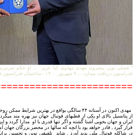
* فصلی نوین پیشروی مهدی مهدوی کیا عزیز .... او حکم سرمربی
فدراسیون دریافت میدارد .... ۹ شهریور ۱۴۰۰ - ساختمان فدراسیون فوتبال ایران
=======================
مهدی اکنون در آستانه ۴۴ سالگی بواقع در بهترین شرایط
از پتانسیل بالای او یکی از قطبهای فوتبال جهان نیز بهره مند میگردد 
ایران و جهان بخوبی آشنا گشته و اگر تنها قدری با او مدارا گردد و ا
قرار گیرد , قادر خواهد بود با انچه که سالها در محضر بزرگان جها
در شاکله فوتبال ملی پدید آورد . شاید تلفیقی نوین و تحسین بران