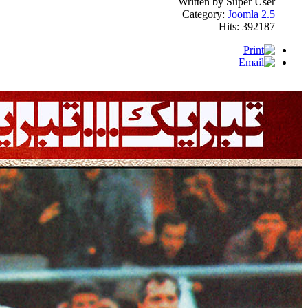
Written by Super User
Category:
Joomla 2.5
Hits: 392187