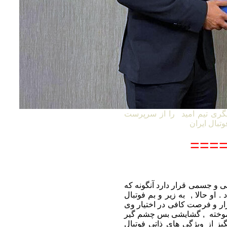
گری تیم امید را از سرپرست
====
 ممکن روحی و جسمی قرار دارد آنگونه که
. او حالا , به زیر و بم فوتبال
بزار و فرصت کافی در اختیار وی
ن آموخته , گشایشی بس چشم گیر
گیز از ویژگی های ذاتی فوتبال