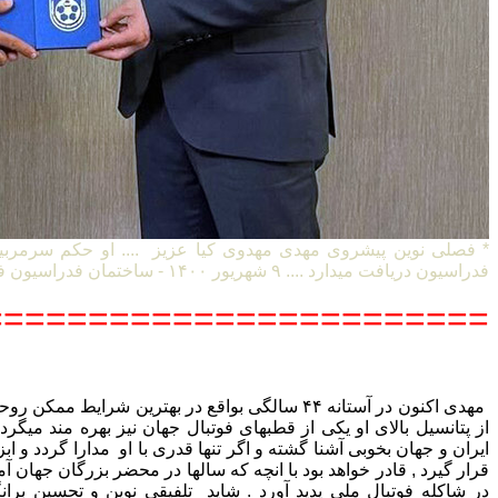
* فصلی نوین پیشروی مهدی مهدوی کیا عزیز .... او حکم سرمربی
فدراسیون دریافت میدارد .... ۹ شهریور ۱۴۰۰ - ساختمان فدراسیون فوتبال ایران
=======================
مهدی اکنون در آستانه ۴۴ سالگی بواقع در بهترین شرایط
از پتانسیل بالای او یکی از قطبهای فوتبال جهان نیز بهره مند میگردد 
ایران و جهان بخوبی آشنا گشته و اگر تنها قدری با او مدارا گردد و ا
قرار گیرد , قادر خواهد بود با انچه که سالها در محضر بزرگان جها
در شاکله فوتبال ملی پدید آورد . شاید تلفیقی نوین و تحسین بران