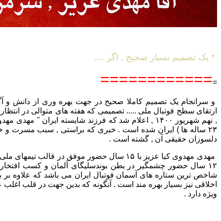
* یک تصمیم بسیار صحیح , اگر ....
============
=
و سرانجام یک تصمیم کاملا صحیح در جهت بهره وری از دانش و آگا
ارتقای سطح فوتبال ملی ..... تصمیمی که هفته های متوالی در انتظار
, نهم شهریور ۱۴۰۰ , اعلام شد که فرزند شایسته ایران " مهد
۲۳ ساله ها ) ایران شده است . خبری که براستی , سبب مسرت و خ
دلسوزان حقیقی آن , گشته است .
مهدی مهدوی کیا عزیز با ۱۵ سال حضور موفق در قالب تیم
۱۲ سال حضور چشمگیر در بطن بوندسلیگای آلمان و کسب افتخارا
شاخص ترین ستاره های آسمان فوتبال ایران می باشد که علاوه بر بار
اخلاقی نیز بسیار بهره مند است . آنگونه که بدین جهت در قلب اغلب ع
ویژه دارد .