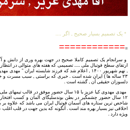
* یک تصمیم بسیار صحیح , اگر ....
============
=
و سرانجام یک تصمیم کاملا صحیح در جهت بهره وری از دانش و آگا
ارتقای سطح فوتبال ملی ..... تصمیمی که هفته های متوالی در انتظار
, نهم شهریور ۱۴۰۰ , اعلام شد که فرزند شایسته ایران " مهد
۲۳ ساله ها ) ایران شده است . خبری که براستی , سبب مسرت و خ
دلسوزان حقیقی آن , گشته است .
مهدی مهدوی کیا عزیز با ۱۵ سال حضور موفق در قالب تیم
۱۲ سال حضور چشمگیر در بطن بوندسلیگای آلمان و کسب افتخارا
شاخص ترین ستاره های آسمان فوتبال ایران می باشد که علاوه بر بار
اخلاقی نیز بسیار بهره مند است . آنگونه که بدین جهت در قلب اغلب ع
ویژه دارد .