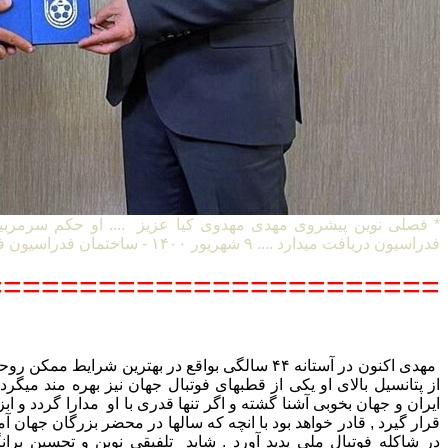
* فصلی نوین پیشروی مهدی مهدوی کیا عزیز .... او حکم سرمربی
فدراسیون دریافت میدارد .... ۹ شهریور ۱۴۰۰ - ساختمان فدراسیون فوتبال ایران
=======================
مهدی اکنون در آستانه ۴۴ سالگی بواقع در بهترین شرایط
از پتانسیل بالای او یکی از قطبهای فوتبال جهان نیز بهره مند میگردد 
ایران و جهان بخوبی آشنا گشته و اگر تنها قدری با او مدارا گردد و ا
قرار گیرد , قادر خواهد بود با انچه که سالها در محضر بزرگان جها
در شاکله فوتبال ملی پدید آورد . شاید تلفیقی نوین و تحسین بران