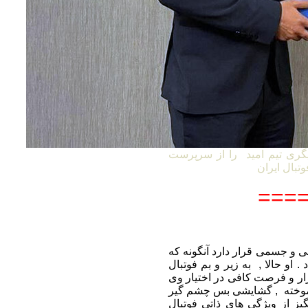
گری تیم امید را از سرپرست
====
 ممکن روحی و جسمی قرار دارد آنگونه که
. او حالا , به زیر و بم فوتبال
بزار و فرصت کافی در اختیار وی
ن آموخته , گشایشی بس چشم گیر
گیز از ویژگی های ذاتی فوتبال