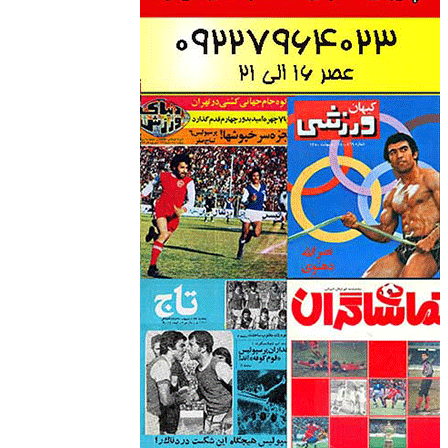
وبسایت جام تخت جمشید 2 هادی نراقی