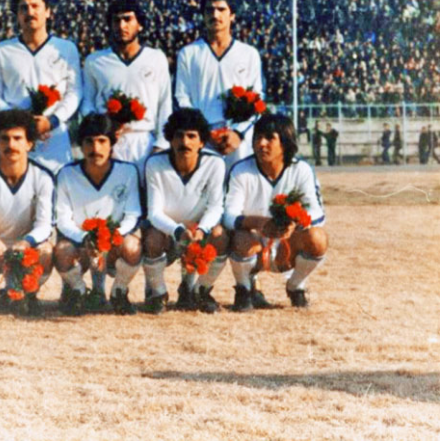
وبسایت جام تخت جمشید 7 حسن حبیبی