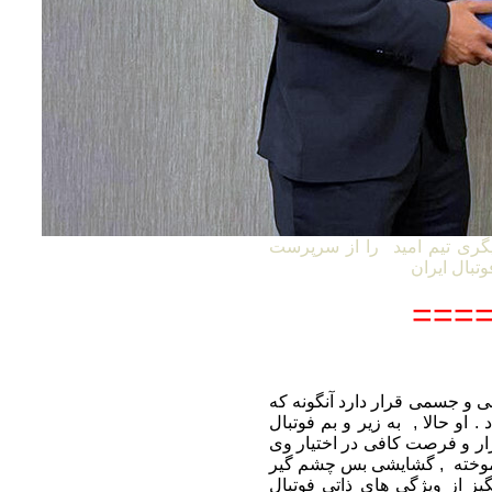
گری تیم امید را از سرپرست
====
 ممکن روحی و جسمی قرار دارد آنگونه که
. او حالا , به زیر و بم فوتبال
بزار و فرصت کافی در اختیار وی
ن آموخته , گشایشی بس چشم گیر
گیز از ویژگی های ذاتی فوتبال