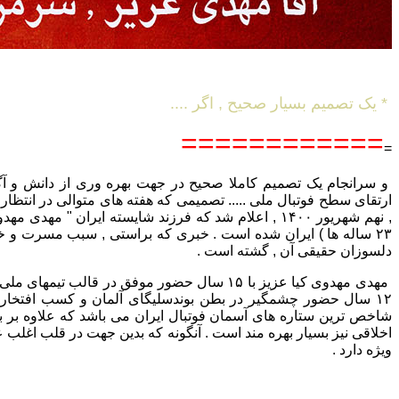
* یک تصمیم بسیار صحیح , اگر ....
============
=
و سرانجام یک تصمیم کاملا صحیح در جهت بهره وری از دانش و آگا
ارتقای سطح فوتبال ملی ..... تصمیمی که هفته های متوالی در انتظار
, نهم شهریور ۱۴۰۰ , اعلام شد که فرزند شایسته ایران " مهد
۲۳ ساله ها ) ایران شده است . خبری که براستی , سبب مسرت و خ
دلسوزان حقیقی آن , گشته است .
مهدی مهدوی کیا عزیز با ۱۵ سال حضور موفق در قالب تیم
۱۲ سال حضور چشمگیر در بطن بوندسلیگای آلمان و کسب افتخارا
شاخص ترین ستاره های آسمان فوتبال ایران می باشد که علاوه بر بار
اخلاقی نیز بسیار بهره مند است . آنگونه که بدین جهت در قلب اغلب ع
ویژه دارد .