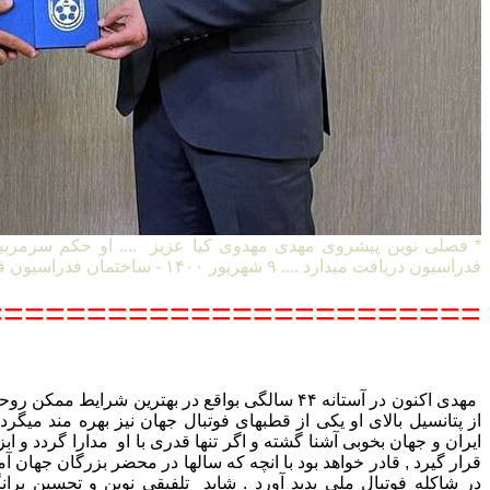
* فصلی نوین پیشروی مهدی مهدوی کیا عزیز .... او حکم سرمربی
فدراسیون دریافت میدارد .... ۹ شهریور ۱۴۰۰ - ساختمان فدراسیون فوتبال ایران
=======================
مهدی اکنون در آستانه ۴۴ سالگی بواقع در بهترین شرایط
از پتانسیل بالای او یکی از قطبهای فوتبال جهان نیز بهره مند میگردد 
ایران و جهان بخوبی آشنا گشته و اگر تنها قدری با او مدارا گردد و ا
قرار گیرد , قادر خواهد بود با انچه که سالها در محضر بزرگان جها
در شاکله فوتبال ملی پدید آورد . شاید تلفیقی نوین و تحسین بران