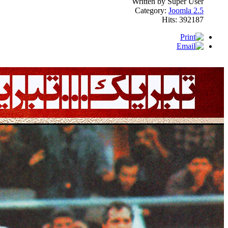
Written by Super User
Category:
Joomla 2.5
Hits: 392187