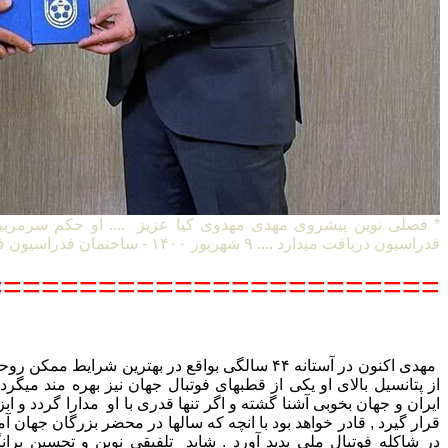
* فصلی نوین پیشروی مهدی مهدوی کیا عزیز .... او حکم سرمربی
فدراسیون دریافت میدارد .... ۹ شهریور ۱۴۰۰ - ساختمان فدراسیون فوتبال ایران
=======================
مهدی اکنون در آستانه ۴۴ سالگی بواقع در بهترین شرایط
از پتانسیل بالای او یکی از قطبهای فوتبال جهان نیز بهره مند میگردد 
ایران و جهان بخوبی آشنا گشته و اگر تنها قدری با او مدارا گردد و ا
قرار گیرد , قادر خواهد بود با انچه که سالها در محضر بزرگان جها
در شاکله فوتبال ملی پدید آورد . شاید تلفیقی نوین و تحسین بران