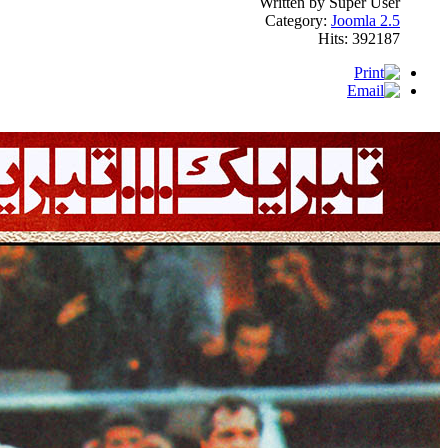
Written by Super User
Category:
Joomla 2.5
Hits: 392187