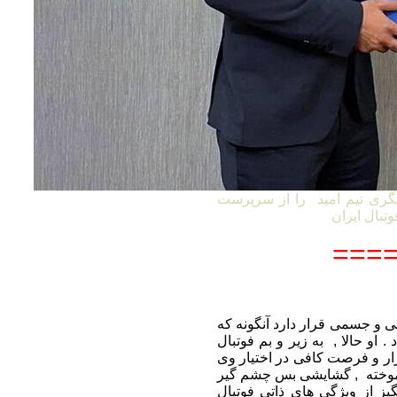
گری تیم امید را از سرپرست
====
 ممکن روحی و جسمی قرار دارد آنگونه که
. او حالا , به زیر و بم فوتبال
بزار و فرصت کافی در اختیار وی
ن آموخته , گشایشی بس چشم گیر
گیز از ویژگی های ذاتی فوتبال