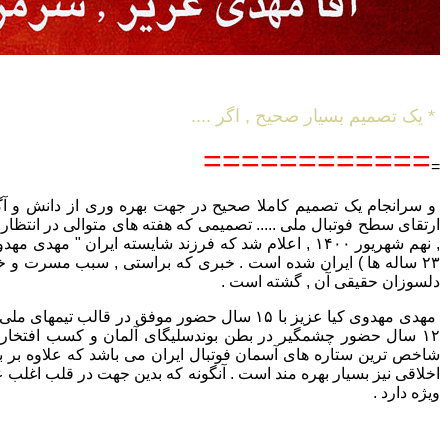
* یک تصمیم بسیار صحیح , اگر ....
============
=
و سرانجام یک تصمیم کاملا صحیح در جهت بهره وری از دانش و آگا
ارتقای سطح فوتبال ملی ..... تصمیمی که هفته های متوالی در انتظار
, نهم شهریور ۱۴۰۰ , اعلام شد که فرزند شایسته ایران " مهد
۲۳ ساله ها ) ایران شده است . خبری که براستی , سبب مسرت و خ
دلسوزان حقیقی آن , گشته است .
مهدی مهدوی کیا عزیز با ۱۵ سال حضور موفق در قالب تیم
۱۲ سال حضور چشمگیر در بطن بوندسلیگای آلمان و کسب افتخارا
شاخص ترین ستاره های آسمان فوتبال ایران می باشد که علاوه بر بار
اخلاقی نیز بسیار بهره مند است . آنگونه که بدین جهت در قلب اغلب ع
ویژه دارد .